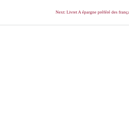
Next
Next:
Livret A épargne préféré des franç
post: