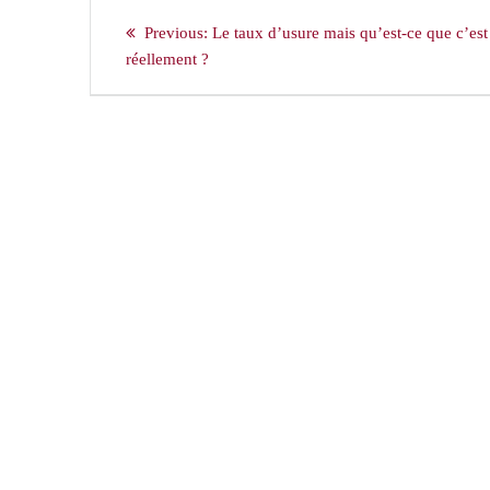
Navigation
Previous
Previous:
Le taux d’usure mais qu’est-ce que c’est
de
post:
réellement ?
l’article