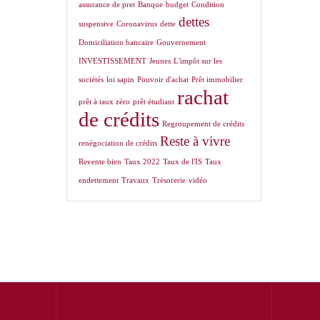
assurance de pret
Banque
budget
Condition
dettes
suspensive
Coronavirus
dette
Domiciliation bancaire
Gouvernement
INVESTISSEMENT
Jeunes
L'impôt sur les
sociétés
loi sapin
Pouvoir d'achat
Prêt immobilier
rachat
prêt à taux zéro
prêt étudiant
de crédits
Regroupement de crédits
Reste à vivre
renégociation de crédits
Revente bien
Taux 2022
Taux de l'IS
Taux
endettement
Travaux
Trésorerie
vidéo