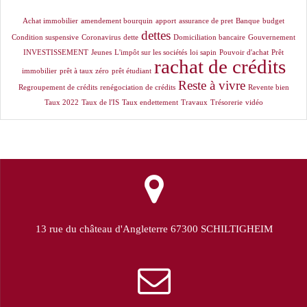
Achat immobilier
amendement bourquin
apport
assurance de pret
Banque
budget
dettes
Condition suspensive
Coronavirus
dette
Domiciliation bancaire
Gouvernement
INVESTISSEMENT
Jeunes
L'impôt sur les sociétés
loi sapin
Pouvoir d'achat
Prêt
rachat de crédits
immobilier
prêt à taux zéro
prêt étudiant
Reste à vivre
Regroupement de crédits
renégociation de crédits
Revente bien
Taux 2022
Taux de l'IS
Taux endettement
Travaux
Trésorerie
vidéo
13 rue du château d'Angleterre 67300 SCHILTIGHEIM