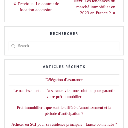
de
Next
Next:
Les tendances du
Previous
Previous:
Le contrat de
post:
marché immobilier en
l’article
post:
location accession
2023 en France ?
RECHERCHER
Search
for:
ARTICLES RÉCENTS
Délégation d’assurance
Le nantissement de l’assurance-vie : une solution pour garantir
votre prêt immobilier
Prêt immobilier : que sont le différé d’amortissement et la
période d’anticipation ?
Acheter en SCI pour sa résidence principale : fausse bonne idée ?