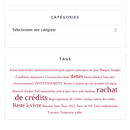
CATÉGORIES
Catégories
TAGS
Achat immobilier
amendement bourquin
apport
assurance de pret
Banque
budget
dettes
Condition suspensive
Coronavirus
dette
Domiciliation bancaire
Gouvernement
INVESTISSEMENT
Jeunes
L'impôt sur les sociétés
loi sapin
rachat
Pouvoir d'achat
Prêt immobilier
prêt à taux zéro
prêt étudiant
de crédits
Regroupement de crédits
renégociation de crédits
Reste à vivre
Revente bien
Taux 2022
Taux de l'IS
Taux endettement
Travaux
Trésorerie
vidéo