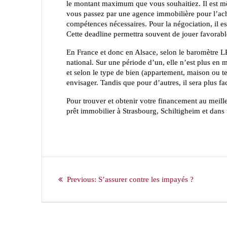
le montant maximum que vous souhaitiez. Il est mê
vous passez par une agence immobilière pour l’ac
compétences nécessaires. Pour la négociation, il es
Cette deadline permettra souvent de jouer favorab
En France et donc en Alsace, selon le baromètre L
national. Sur une période d’un, elle n’est plus e
et selon le type de bien (appartement, maison ou te
envisager. Tandis que pour d’autres, il sera plus fa
Pour trouver et obtenir votre financement au meille
prêt immobilier à Strasbourg, Schiltigheim et dans 
Navigation
de
Previous
Previous:
S’assurer contre les impayés ?
post:
l’article