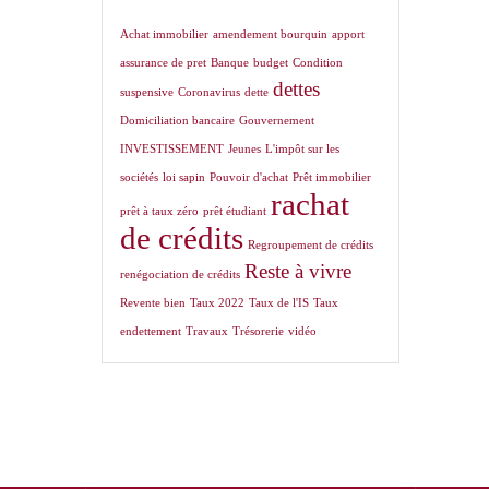
Achat immobilier
amendement bourquin
apport
assurance de pret
Banque
budget
Condition
dettes
suspensive
Coronavirus
dette
Domiciliation bancaire
Gouvernement
INVESTISSEMENT
Jeunes
L'impôt sur les
sociétés
loi sapin
Pouvoir d'achat
Prêt immobilier
rachat
prêt à taux zéro
prêt étudiant
de crédits
Regroupement de crédits
Reste à vivre
renégociation de crédits
Revente bien
Taux 2022
Taux de l'IS
Taux
endettement
Travaux
Trésorerie
vidéo