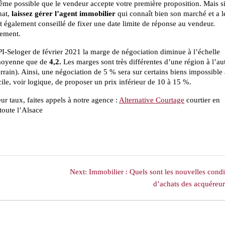
me possible que le vendeur accepte votre première proposition. Mais s
hat,
laissez gérer l’agent immobilier
qui connaît bien son marché et a l
t également conseillé de fixer une date limite de réponse au vendeur.
lement.
PI-Seloger de février 2021 la marge de négociation diminue à l’échelle
n moyenne que de
4,2.
Les marges sont très différentes d’une région à l’au
rrain). Ainsi, une négociation de 5 % sera sur certains biens impossible
cile, voir logique, de proposer un prix inférieur de 10 à 15 %.
ur taux, faites appels à notre agence :
Alternative Courtage
courtier en
toute l’Alsace
Next
Next:
Immobilier : Quels sont les nouvelles condi
post:
d’achats des acquéreu