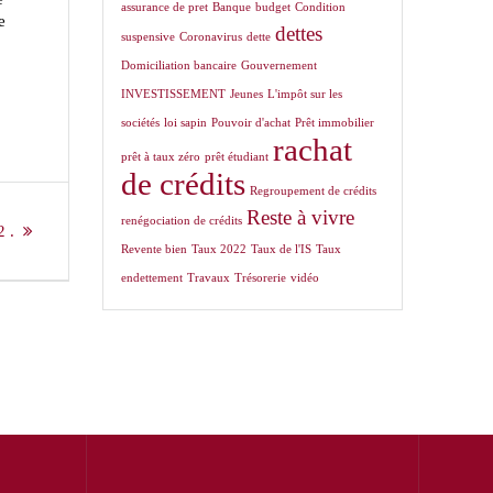
assurance de pret
Banque
budget
Condition
e
dettes
suspensive
Coronavirus
dette
Domiciliation bancaire
Gouvernement
INVESTISSEMENT
Jeunes
L'impôt sur les
sociétés
loi sapin
Pouvoir d'achat
Prêt immobilier
rachat
prêt à taux zéro
prêt étudiant
de crédits
Regroupement de crédits
Reste à vivre
renégociation de crédits
2 .
Revente bien
Taux 2022
Taux de l'IS
Taux
endettement
Travaux
Trésorerie
vidéo