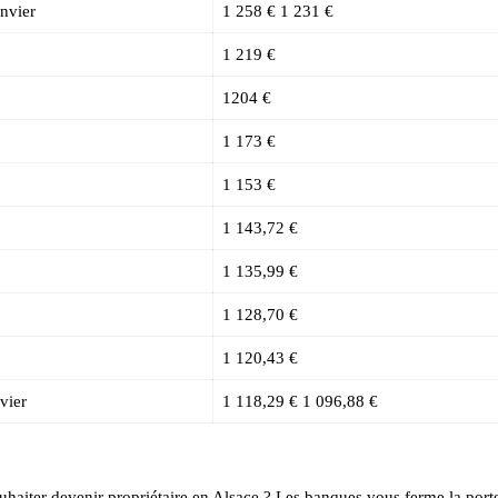
nvier
1 258 € 1 231 €
1 219 €
1204 €
1 173 €
1 153 €
1 143,72 €
1 135,99 €
1 128,70 €
1 120,43 €
vier
1 118,29 € 1 096,88 €
ouhaiter devenir propriétaire en Alsace ? Les banques vous ferme la port