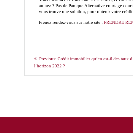
au nez ? Pas de Panique Alternative courtage courti
vous trouve une solution, pour obtenir votre crédit
Prenez rendez-vous sur notre site :
PRENDRE RE
Navigation
Previous
Previous:
Crédit immobilier qu’en est-il des taux d’
de
post:
l’horizon 2022 ?
l’article