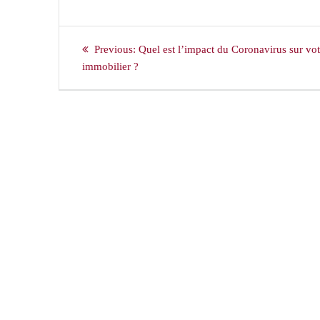
Navigation
Previous
Previous:
Quel est l’impact du Coronavirus sur vot
de
post:
immobilier ?
l’article