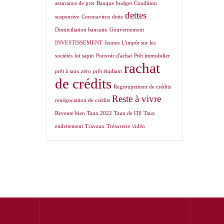
assurance de pret
Banque
budget
Condition
dettes
suspensive
Coronavirus
dette
Domiciliation bancaire
Gouvernement
INVESTISSEMENT
Jeunes
L'impôt sur les
sociétés
loi sapin
Pouvoir d'achat
Prêt immobilier
rachat
prêt à taux zéro
prêt étudiant
de crédits
Regroupement de crédits
Reste à vivre
renégociation de crédits
Revente bien
Taux 2022
Taux de l'IS
Taux
endettement
Travaux
Trésorerie
vidéo