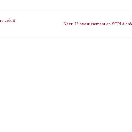
re crédit
Next
Next:
L’investissement en SCPI à cré
post: